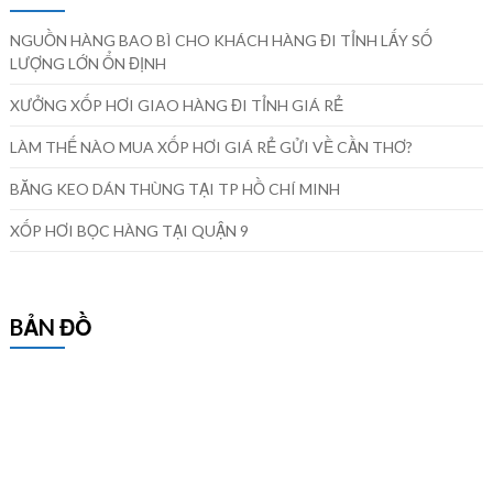
NGUỒN HÀNG BAO BÌ CHO KHÁCH HÀNG ĐI TỈNH LẤY SỐ
LƯỢNG LỚN ỔN ĐỊNH
XƯỞNG XỐP HƠI GIAO HÀNG ĐI TỈNH GIÁ RẺ
LÀM THẾ NÀO MUA XỐP HƠI GIÁ RẺ GỬI VỀ CẦN THƠ?
BĂNG KEO DÁN THÙNG TẠI TP HỒ CHÍ MINH
XỐP HƠI BỌC HÀNG TẠI QUẬN 9
BẢN ĐỒ