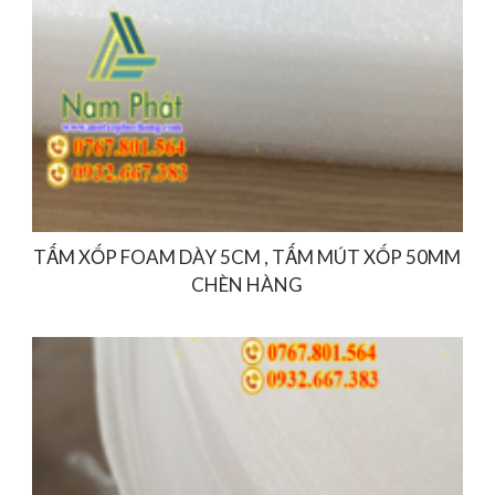
TẤM XỐP FOAM DÀY 5CM , TẤM MÚT XỐP 50MM
CHÈN HÀNG