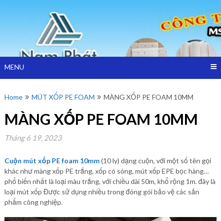
Skip
Công ty TNHH Cách Nhiệt Nam Phát sản xuất và bán mút xốp
to
MÚT XỐP
bọc hàng, màng xốp hơi, mút xốp pe foam Tại TPHCM,Bình
content
Dương
BỌC HÀNG –
CÔNG TY
MENU
NAM PHÁT
Home
MÚT XỐP PE FOAM
MÀNG XỐP PE FOAM 10MM
MÀNG XỐP PE FOAM 10MM
Tháng 6 19, 2023
Cuộn mút xốp PE foam 10mm
(10 ly) dạng cuộn, với một số tên gọi
khác như màng xốp PE trắng, xốp có sóng, mút xốp EPE bọc hàng…
phổ biến nhất là loại màu trắng, với chiều dài 50m, khổ rộng 1m. đây là
loại mút xốp Được sử dụng nhiều trong đóng gói bảo vệ các sản
phẩm công nghiệp.