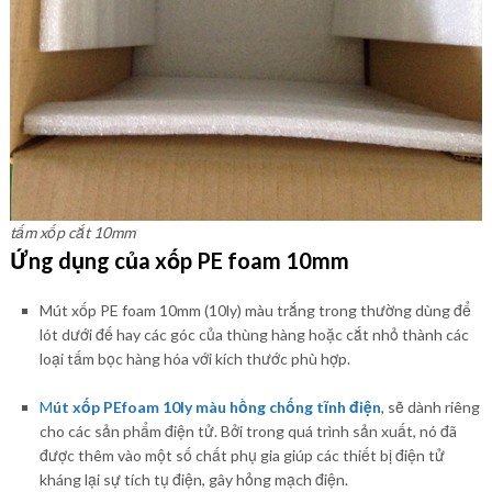
tấm xốp cắt 10mm
Ứng dụng của xốp PE foam 10mm
Mút xốp PE foam 10mm (10ly) màu trắng trong thường dùng để
lót dưới đế hay các góc của thùng hàng hoặc cắt nhỏ thành các
loại tấm bọc hàng hóa với kích thước phù hợp.
M
út xốp PEfoam 10ly màu hồng chống tĩnh điện
, sẽ dành riêng
cho các sản phẩm điện tử. Bởi trong quá trình sản xuất, nó đã
được thêm vào một số chất phụ gia giúp các thiết bị điện tử
kháng lại sự tích tụ điện, gây hỏng mạch điện.