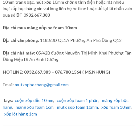
10mm tráng bạc, mút xốp 10mm chống tĩnh điện hoặc rất nhiều
loại xốp bọc hàng xin vui lòng liên hệ hotline hoặc để lại lời nhắn zalo
qua só
ĐT 0932.667.383
Địa chỉ mua màng xốp pe foam 10mm
Địa chỉ văn phòng:
1183/3D QL1A Phường An Phú Đông Q12
Địa chỉ nhà máy:
05/42B đường Nguyễn Thị Minh Khai Phường Tân
Đông Hiệp Dĩ An Bình Dương
HOTLINE: 0932.667.383 – 076.780.1564 ( MS.NHUNG)
Email:
mutxopbochang@gmail.com
Tags:
cuộn xốp dẻo 10mm
,
cuộn xốp foam 1 phân
,
màng xốp bọc
hàng
,
màng xốp foam 1cm
,
mutx sôp foam 10mm
,
xốp foam 10mm
,
xốp lót hàng 1cm