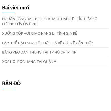
Bài viết mới
NGUỒN HÀNG BAO BÌ CHO KHÁCH HÀNG ĐI TỈNH LẤY SỐ
LƯỢNG LỚN ỔN ĐỊNH
XƯỞNG XỐP HƠI GIAO HÀNG ĐI TỈNH GIÁ RẺ
LÀM THẾ NÀO MUA XỐP HƠI GIÁ RẺ GỬI VỀ CẦN THƠ?
BĂNG KEO DÁN THÙNG TẠI TP HỒ CHÍ MINH
XỐP HƠI BỌC HÀNG TẠI QUẬN 9
BẢN ĐỒ