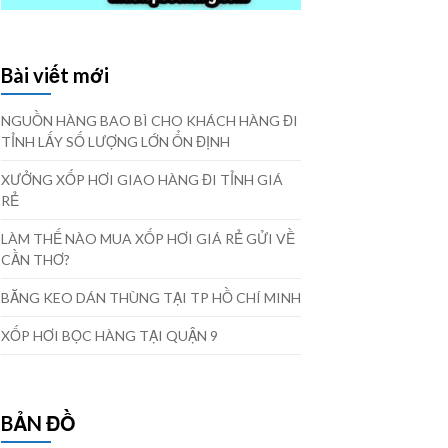
Bài viết mới
NGUỒN HÀNG BAO BÌ CHO KHÁCH HÀNG ĐI
TỈNH LẤY SỐ LƯỢNG LỚN ỔN ĐỊNH
XƯỞNG XỐP HƠI GIAO HÀNG ĐI TỈNH GIÁ
RẺ
LÀM THẾ NÀO MUA XỐP HƠI GIÁ RẺ GỬI VỀ
CẦN THƠ?
BĂNG KEO DÁN THÙNG TẠI TP HỒ CHÍ MINH
XỐP HƠI BỌC HÀNG TẠI QUẬN 9
BẢN ĐỒ