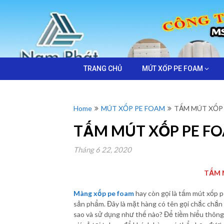
Skip
Công ty
to
MÚT
TNHH Cách
content
Nhiệt Nam
Phát sản xuất
XỐP
và bán mút
xốp bọc hàng,
TRANG CHỦ
MÚT XỐP PE FOAM
BỌC
màng xốp hơi,
mút xốp pe
HÀNG
foam Tại
Home
MÚT XỐP PE FOAM
TẤM MÚT XỐP
TPHCM,Bình
–
TẤM MÚT XỐP PE F
Dương
CÔNG
Tháng 6 22, 2020
TẤM 
TY
Màng xốp pe foam
hay còn gọi là tấm mút xốp p
NAM
sản phẩm. Đây là mặt hàng có tên gọi chắc chắn 
sao và sử dụng như thế nào? Để tiềm hiểu thông 