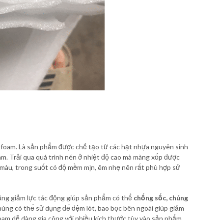
p foam. Là sản phẩm được chế tạo từ các hạt nhựa nguyên sinh
am. Trải qua quá trình nén ở nhiệt độ cao mà màng xốp được
g màu, trong suốt có độ mềm mịn, êm nhẹ nên rất phù hợp sử
ăng giảm lực tác động giúp sản phẩm có thể
chống sốc, chúng
úng có thể sử dụng để đệm lót, bao bọc bên ngoài giúp giảm
oam dễ dàng gia công với nhiều kích thước tùy vào sản phẩm.