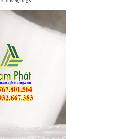
c mặt hàng ưng ý.