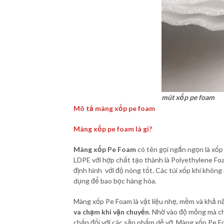
mút xốp pe foam
Mô tả màng xốp pe foam
Màng xốp pe foam là gì?
Màng xốp Pe Foam
có tên gọi ngắn ngọn là xố
LDPE với hợp chất tạo thành là Polyethylene Fo
định hình với độ nóng tốt. Các túi xốp khí khôn
dụng để bao bọc hàng hóa.
Màng xốp Pe Foam là vật liệu nhẹ, mềm và khả n
va chạm khi vận chuyển
. Nhờ vào độ mỏng mà ch
chấn đối với các sản phẩm dễ vỡ. Màng xốp Pe F