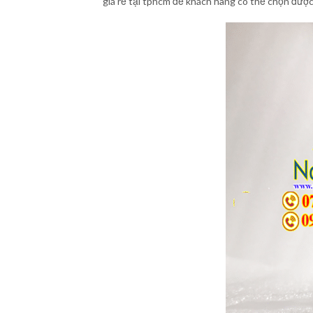
giá rẻ tại tphcm để khách hàng có thể chọn đượ
PHÁT