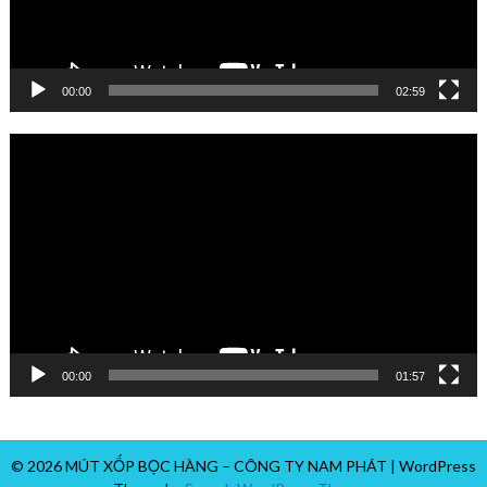
00:00
02:59
Trình
chơi
Video
00:00
01:57
© 2026 MÚT XỐP BỌC HÀNG – CÔNG TY NAM PHÁT
| WordPress