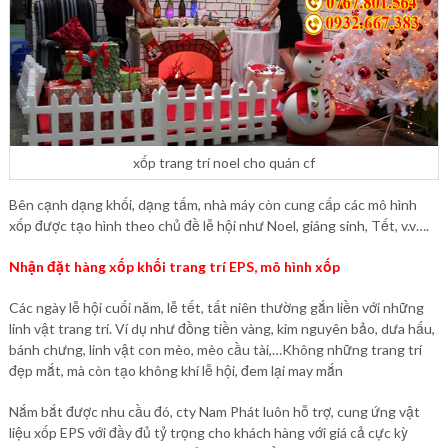
xốp trang trí noel cho quán cf
Bên cạnh dạng khối, dạng tấm, nhà máy còn cung cấp các mô hình
xốp được tạo hình theo chủ đề lễ hội như Noel, giáng sinh, Tết, v.v….
Nhận đặt hàng xốp khối trang trí EPS, mô hình xốp
Các ngày lễ hội cuối năm, lễ tết, tất niên thường gắn liền với những
linh vật trang trí. Ví dụ như đồng tiền vàng, kim nguyên bảo, dưa hấu,
bánh chưng, linh vật con mèo, mèo cầu tài,…Không những trang trí
đẹp mắt, mà còn tạo không khí lễ hội, đem lại may mắn
Nắm bắt được nhu cầu đó, cty Nam Phát luôn hỗ trợ, cung ứng vật
liệu xốp EPS với đầy đủ tỷ trọng cho khách hàng với giá cả cực kỳ