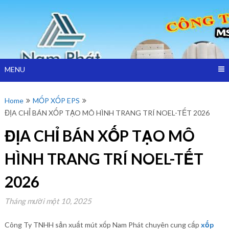
Skip
Công ty TNHH Cách Nhiệt Nam Phát sản xuất và bán mút xốp
to
MÚT XỐP
bọc hàng, màng xốp hơi, mút xốp pe foam Tại TPHCM,Bình
content
Dương
BỌC HÀNG –
CÔNG TY
MENU
NAM PHÁT
Home
MỐP XỐP EPS
ĐỊA CHỈ BÁN XỐP TẠO MÔ HÌNH TRANG TRÍ NOEL-TẾT 2026
ĐỊA CHỈ BÁN XỐP TẠO MÔ
HÌNH TRANG TRÍ NOEL-TẾT
2026
Tháng mười một 10, 2025
Công Ty TNHH sản xuất mút xốp Nam Phát chuyên cung cấp
xốp