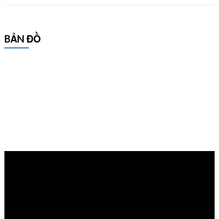
BẢN ĐỒ
Trình
chơi
Video