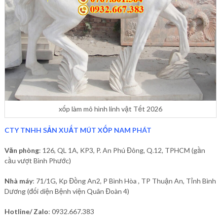
xốp làm mô hình linh vật Tết 2026
CTY TNHH SẢN XUẤT MÚT XỐP NAM PHÁT
Văn phòng
: 126, QL 1A, KP3, P. An Phú Đông, Q.12, TPHCM (gần
cầu vượt Bình Phước)
Nhà máy
: 71/1G, Kp Đồng An2, P Bình Hòa , TP Thuận An, Tỉnh Bình
Dương (đối diện Bệnh viện Quân Đoàn 4)
Hotline/ Zalo
: 0932.667.383