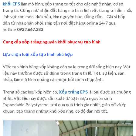
khối EPS
làm mô hình, xốp trang trí tết cho các nghệ nhân, cơ sở
trang trí. Cũng như nhận đặt hàng mô hình linh vật trang trí năm mới,
linh vật con mèo, dưa hấu, kim nguyên bảo, đồng tiền,…Giá sỉ hấp
dẫn từ nhà phân phối, ship tận nơi, đặt hàng online 24/7 qua
hotline
0932.667.383
Cung cấp xốp trắng nguyên khối phục vụ tạo hình
Lựa chọn loại xốp tạo hình phù hợp
Việc tạo hình bằng xốp không còn xa lạ trong đời sống hiện nay. Vật
liệu này thường được sử dụng trong trang trí lễ, Tết, sự kiện, sân
khấu, làm mô hình quảng cáo hoặc bối cảnh chụp ảnh.
Trong số các loại xốp hiện có,
Xốp trắng EPS
là loại được ưa chuộng
nhất. Vật liệu này được sản xuất từ hạt nhựa nguyên sinh
Expandable Polystyrene, trải qua quá trình gia nhiệt, giãn nở và ép
khuôn, tạo thành những khối xốp nhẹ, có độ đàn hồi tốt.