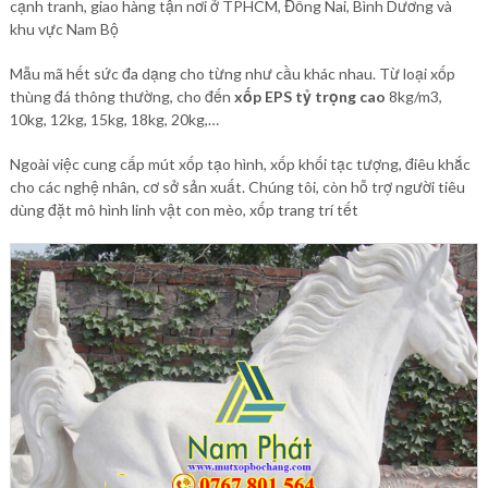
cạnh tranh, giao hàng tận nơi ở TPHCM, Đồng Nai, Bình Dương và
khu vực Nam Bộ
Mẫu mã hết sức đa dạng cho từng như cầu khác nhau. Từ loại xốp
thùng đá thông thường, cho đến
xốp EPS tỷ trọng cao
8kg/m3,
10kg, 12kg, 15kg, 18kg, 20kg,…
Ngoài việc cung cấp mút xốp tạo hình, xốp khối tạc tượng, điêu khắc
cho các nghệ nhân, cơ sở sản xuất. Chúng tôi, còn hỗ trợ người tiêu
dùng đặt mô hình linh vật con mèo, xốp trang trí tết