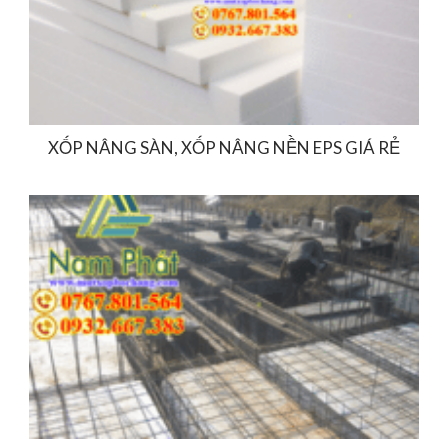
XỐP NÂNG SÀN, XỐP NÂNG NỀN EPS GIÁ RẺ