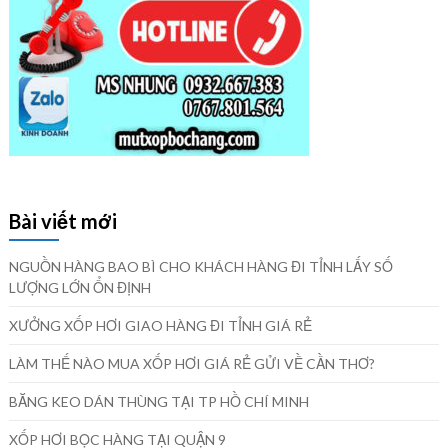
Bài viết mới
NGUỒN HÀNG BAO BÌ CHO KHÁCH HÀNG ĐI TỈNH LẤY SỐ
LƯỢNG LỚN ỔN ĐỊNH
XƯỞNG XỐP HƠI GIAO HÀNG ĐI TỈNH GIÁ RẺ
LÀM THẾ NÀO MUA XỐP HƠI GIÁ RẺ GỬI VỀ CẦN THƠ?
BĂNG KEO DÁN THÙNG TẠI TP HỒ CHÍ MINH
XỐP HƠI BỌC HÀNG TẠI QUẬN 9