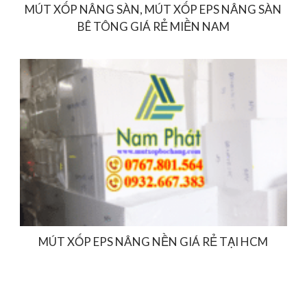
MÚT XỐP NÂNG SÀN, MÚT XỐP EPS NÂNG SÀN
BÊ TÔNG GIÁ RẺ MIỀN NAM
MÚT XỐP EPS NÂNG NỀN GIÁ RẺ TẠI HCM