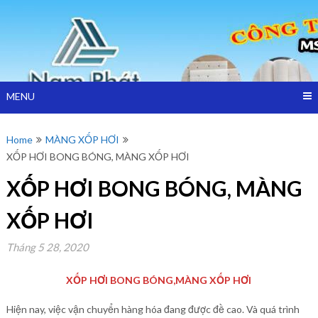
Skip
Công ty TNHH Cách Nhiệt Nam Phát sản xuất và bán mút xốp
to
MÚT XỐP
bọc hàng, màng xốp hơi, mút xốp pe foam Tại TPHCM,Bình
content
Dương
BỌC HÀNG –
CÔNG TY
MENU
NAM PHÁT
Home
MÀNG XỐP HƠI
XỐP HƠI BONG BÓNG, MÀNG XỐP HƠI
XỐP HƠI BONG BÓNG, MÀNG
XỐP HƠI
Tháng 5 28, 2020
XỐP HƠI BONG BÓNG,MÀNG XỐP HƠI
Hiện nay, việc vận chuyển hàng hóa đang được đề cao. Và quá trình