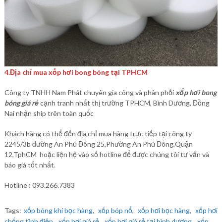
4.Địa chỉ mua xốp hơi bong bóng tại TPHCM
Công ty TNHH Nam Phát chuyên gia công và phân phối
xốp hơi bong
bóng giá rẻ
cạnh tranh nhất thị trường TPHCM, Bình Dương, Đồng
Nai nhận ship trên toàn quốc
Khách hàng có thể đến địa chỉ mua hàng trực tiếp tại công ty
2245/3b đường An Phú Đông 25,Phường An Phú Đông,Quận
12,TphCM hoặc liện hệ vào số hotline để được chúng tôi tư vấn và
báo giá tốt nhất.
Hotline : 093.266.7383
Tags:
xốp bóng khí bọc hàng
,
xốp bóp nổ
,
xốp hơi bọc hàng
,
xốp hơi
chống tĩnh điện
,
xốp hơi giá rẻ
,
xốp hơi giá rẻ tại bình dương
,
xốp