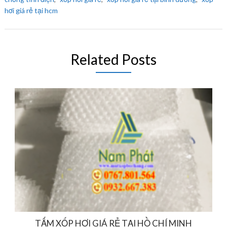
hơi giá rẻ tại hcm
Related Posts
TẤM XỐP HƠI GIÁ RẺ TẠI HỒ CHÍ MINH