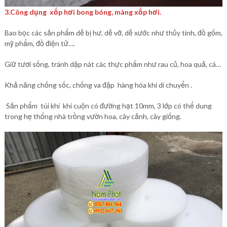
3.Công dụng xốp hơi bong bóng, màng xốp hơi.
Bao bọc các sản phẩm dễ bị hư, dễ vỡ, dễ xước như thủy tinh, đồ gốm,
mỹ phẩm, đồ điện tử….
Giữ tươi sống, tránh dập nát các thực phấm như rau củ, hoa quả, cá…
Khả năng chống sốc, chống va đập hàng hóa khi di chuyển .
Sản phẩm túi khí khí cuộn có đường hạt 10mm, 3 lớp có thể dung
trong hẹ thống nhà trồng vườn hoa, cây cảnh, cây giống.