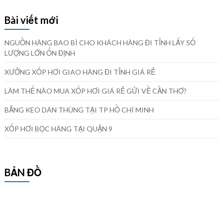
Bài viết mới
NGUỒN HÀNG BAO BÌ CHO KHÁCH HÀNG ĐI TỈNH LẤY SỐ
LƯỢNG LỚN ỔN ĐỊNH
XƯỞNG XỐP HƠI GIAO HÀNG ĐI TỈNH GIÁ RẺ
LÀM THẾ NÀO MUA XỐP HƠI GIÁ RẺ GỬI VỀ CẦN THƠ?
BĂNG KEO DÁN THÙNG TẠI TP HỒ CHÍ MINH
XỐP HƠI BỌC HÀNG TẠI QUẬN 9
BẢN ĐỒ