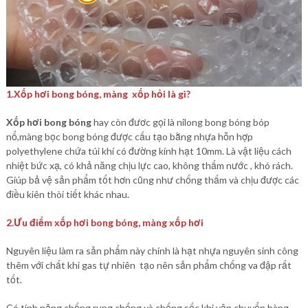
1.Xốp hơi bong bóng, màng xốp hỏi là gì?
Xốp hơi bong bóng
hay còn đươc gọi là nilong bong bóng bóp
nổ,màng bọc bong bóng được cấu tạo bằng nhựa hỗn hợp
polyethylene chứa túi khí có đường kính hạt 10mm. Là vật liệu cách
nhiệt bức xạ, có khả năng chịu lực cao, không thấm nước , khó rách.
Giúp bả vệ sản phẩm tốt hơn cũng như chống thấm và chịu được các
điều kiên thòi tiết khác nhau.
2.Ưu điểm xốp hơi bong bóng, màng xốp hơi
Nguyên liệu làm ra sản phẩm này chính là hạt nhựa nguyên sinh công
thêm với chất khi gas tự nhiên tạo nên sản phẩm chống va đập rất
tốt.
Có tính năng chống rung chống và chống sốc khi vận chuyển hàng