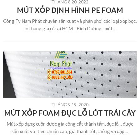
THÁNG 8 20, 2022
MÚT XỐP ĐỊNH HÌNH PE FOAM
Công Ty Nam Phát chuyên sản xuất và phân phối các loại xốp bọc,
lót hàng giá rẻ tại HCM - Bình Dương : mút...
THÁNG 9 19, 2020
MÚT XỐP FOAM ĐỤC LỖ LÓT TRÁI CÂY
Mút xốp dạng cuộn được gia công cắt thành tấm, đục lỗ… được
sản xuất với tiêu chuẩn cao, giá thành tốt, chống va đập,...