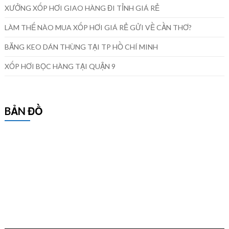
XƯỞNG XỐP HƠI GIAO HÀNG ĐI TỈNH GIÁ RẺ
LÀM THẾ NÀO MUA XỐP HƠI GIÁ RẺ GỬI VỀ CẦN THƠ?
BĂNG KEO DÁN THÙNG TẠI TP HỒ CHÍ MINH
XỐP HƠI BỌC HÀNG TẠI QUẬN 9
BẢN ĐỒ