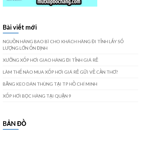
Bài viết mới
NGUỒN HÀNG BAO BÌ CHO KHÁCH HÀNG ĐI TỈNH LẤY SỐ
LƯỢNG LỚN ỔN ĐỊNH
XƯỞNG XỐP HƠI GIAO HÀNG ĐI TỈNH GIÁ RẺ
LÀM THẾ NÀO MUA XỐP HƠI GIÁ RẺ GỬI VỀ CẦN THƠ?
BĂNG KEO DÁN THÙNG TẠI TP HỒ CHÍ MINH
XỐP HƠI BỌC HÀNG TẠI QUẬN 9
BẢN ĐỒ