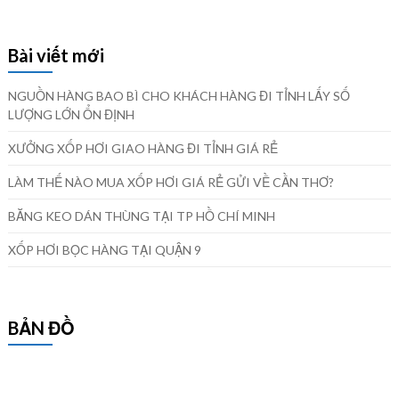
Bài viết mới
NGUỒN HÀNG BAO BÌ CHO KHÁCH HÀNG ĐI TỈNH LẤY SỐ
LƯỢNG LỚN ỔN ĐỊNH
XƯỞNG XỐP HƠI GIAO HÀNG ĐI TỈNH GIÁ RẺ
LÀM THẾ NÀO MUA XỐP HƠI GIÁ RẺ GỬI VỀ CẦN THƠ?
BĂNG KEO DÁN THÙNG TẠI TP HỒ CHÍ MINH
XỐP HƠI BỌC HÀNG TẠI QUẬN 9
BẢN ĐỒ