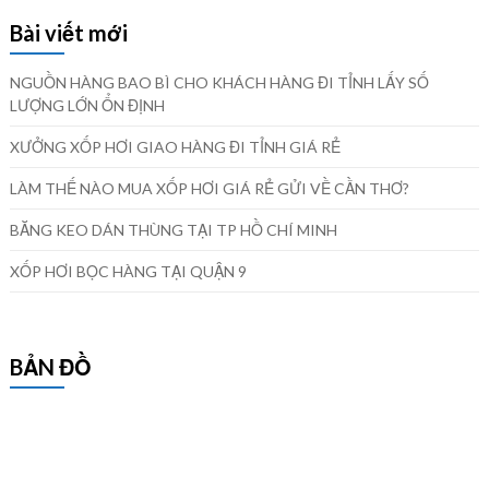
Bài viết mới
NGUỒN HÀNG BAO BÌ CHO KHÁCH HÀNG ĐI TỈNH LẤY SỐ
LƯỢNG LỚN ỔN ĐỊNH
XƯỞNG XỐP HƠI GIAO HÀNG ĐI TỈNH GIÁ RẺ
LÀM THẾ NÀO MUA XỐP HƠI GIÁ RẺ GỬI VỀ CẦN THƠ?
BĂNG KEO DÁN THÙNG TẠI TP HỒ CHÍ MINH
XỐP HƠI BỌC HÀNG TẠI QUẬN 9
BẢN ĐỒ