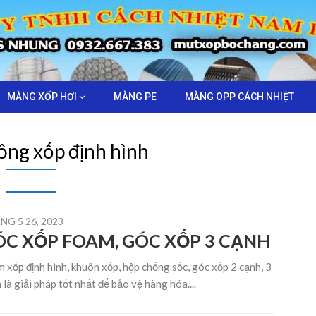
MÀNG XỐP HƠI
MÀNG PE
MÀNG OPP CÁCH NHIỆT
công xốp định hình
NG 5 26, 2023
C XỐP FOAM, GÓC XỐP 3 CẠNH
 xốp định hình, khuôn xốp, hộp chống sốc, góc xốp 2 cạnh, 3
 là giải pháp tốt nhất để bảo vệ hàng hóa....