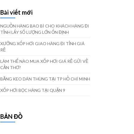
Bài viết mới
NGUỒN HÀNG BAO BÌ CHO KHÁCH HÀNG ĐI
TỈNH LẤY SỐ LƯỢNG LỚN ỔN ĐỊNH
XƯỞNG XỐP HƠI GIAO HÀNG ĐI TỈNH GIÁ
RẺ
LÀM THẾ NÀO MUA XỐP HƠI GIÁ RẺ GỬI VỀ
CẦN THƠ?
BĂNG KEO DÁN THÙNG TẠI TP HỒ CHÍ MINH
XỐP HƠI BỌC HÀNG TẠI QUẬN 9
BẢN ĐỒ